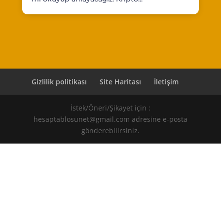
Gizlilik politikası
Site Haritası
İletişim
İstek/Öneri/Şikayet için :
hesaptablosunet@gmail.com adresine e-posta
gönderebilirsiniz.