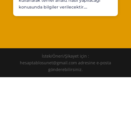
kullanarak temel analiz nasıl yapılacağı
konusunda bilgiler verilecektir....
İstek/Öneri/Şikayet için :
hesaptablosunet@gmail.com adresine e-posta
gönderebilirsiniz.