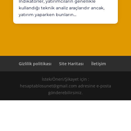
İndikatörler, yatırımcıların genellikle
kullandığı teknik analiz araçlarıdır ancak,
yatırım yaparken bunların...
Gizlilik politikası
Site Haritası
İletişim
İstek/Öneri/Şikayet için :
hesaptablosunet@gmail.com adresine e-posta
gönderebilirsiniz.