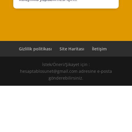
Gizlilik politikası
Site Haritası
İletişim
İstek/Öneri/Şikayet için :
hesaptablosunet@gmail.com adresine e-posta
gönderebilirsiniz.