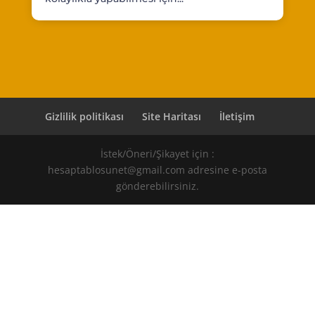
Gizlilik politikası
Site Haritası
İletişim
İstek/Öneri/Şikayet için :
hesaptablosunet@gmail.com adresine e-posta
gönderebilirsiniz.