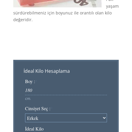
yaşam
sürdürebilmeniz için boyunuz ile orantılı olan kilo
değeridir.
İdeal Kilo Hesaplama
Boy :
*
cm.
Cinsiyet Seç :
*
İdeal Kilo