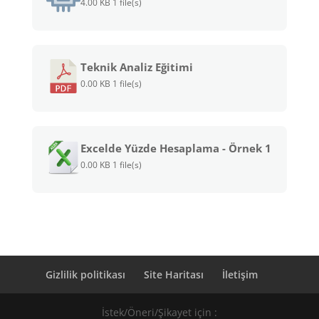
4.00 KB
1 file(s)
Teknik Analiz Eğitimi
0.00 KB
1 file(s)
Excelde Yüzde Hesaplama - Örnek 1
0.00 KB
1 file(s)
Gizlilik politikası
Site Haritası
İletişim
İstek/Öneri/Şikayet için :