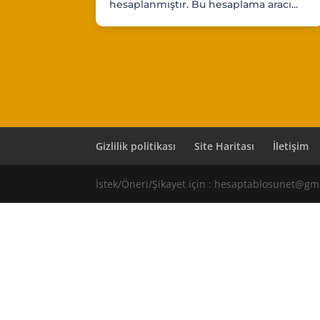
hesaplanmıştır. Bu hesaplama aracı...
Gizlilik politikası
Site Haritası
İletişim
İstek/Öneri/Şikayet için : hesaptablosunet@gm