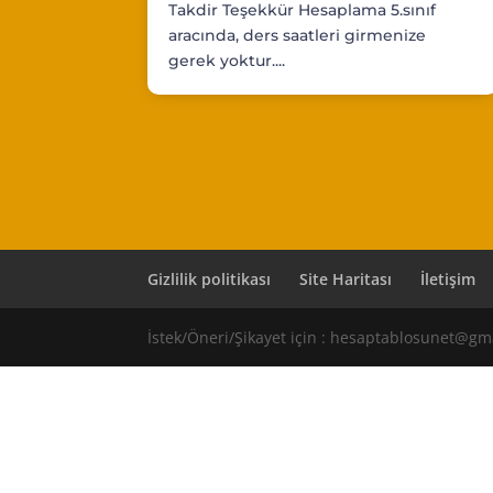
Takdir Teşekkür Hesaplama 5.sınıf
aracında, ders saatleri girmenize
gerek yoktur....
Gizlilik politikası
Site Haritası
İletişim
İstek/Öneri/Şikayet için : hesaptablosunet@gm