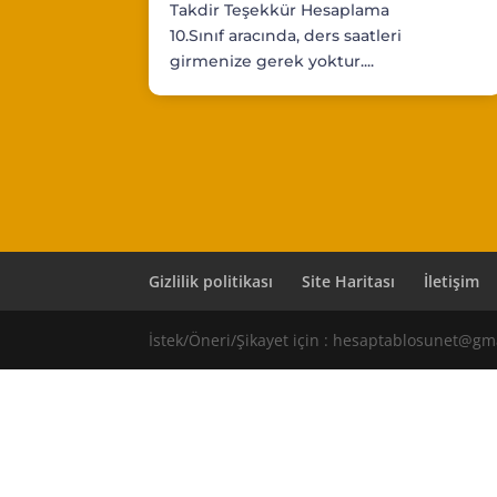
Takdir Teşekkür Hesaplama
10.Sınıf aracında, ders saatleri
girmenize gerek yoktur....
Gizlilik politikası
Site Haritası
İletişim
İstek/Öneri/Şikayet için : hesaptablosunet@gm