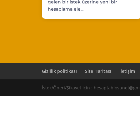
gelen bir istek üzerine yeni bir
hesaplama ele...
Gizlilik politikası
Site Haritası
İletişim
İstek/Öneri/Şikayet için : hesaptablosunet@gm