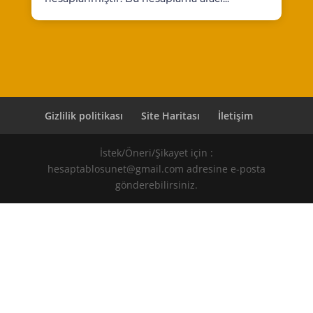
Gizlilik politikası
Site Haritası
İletişim
İstek/Öneri/Şikayet için :
hesaptablosunet@gmail.com adresine e-posta
gönderebilirsiniz.