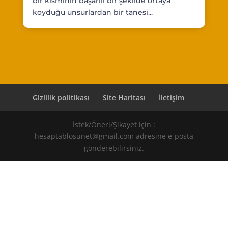
bir kısmının başarılı bir şekilde ortaya
koyduğu unsurlardan bir tanesi...
Gizlilik politikası
Site Haritası
İletişim
İstek/Öneri/Şikayet için :
hesaptablosunet@gmail.com adresine e-posta
gönderebilirsiniz.