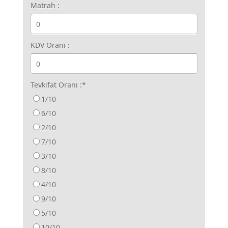
Matrah :
KDV Oranı :
Tevkifat Oranı :
*
1/10
6/10
2/10
7/10
3/10
8/10
4/10
9/10
5/10
10/10