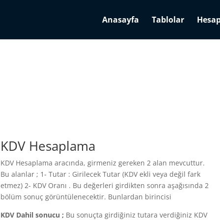
Anasayfa
Tablolar
Hesap
KDV Hesaplama
KDV Hesaplama aracında, girmeniz gereken 2 alan mevcuttur.
Bu alanlar ; 1- Tutar : Girilecek Tutar (KDV ekli veya değil fark
etmez) 2- KDV Oranı . Bu değerleri girdikten sonra aşağısında 2
bölüm sonuç görüntülenecektir. Bunlardan birincisi
KDV Dahil sonucu ;
Bu sonuçta girdiğiniz tutara verdiğiniz KDV