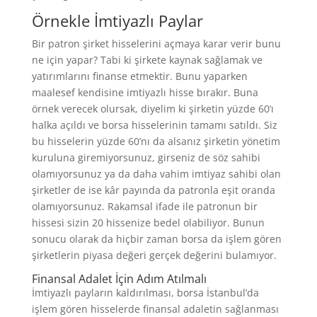
Örnekle İmtiyazlı Paylar
Bir patron şirket hisselerini açmaya karar verir bunu
ne için yapar? Tabi ki şirkete kaynak sağlamak ve
yatırımlarını finanse etmektir. Bunu yaparken
maalesef kendisine imtiyazlı hisse bırakır. Buna
örnek verecek olursak, diyelim ki şirketin yüzde 60’ı
halka açıldı ve borsa hisselerinin tamamı satıldı. Siz
bu hisselerin yüzde 60’nı da alsanız şirketin yönetim
kuruluna giremiyorsunuz, girseniz de söz sahibi
olamıyorsunuz ya da daha vahim imtiyaz sahibi olan
şirketler de ise kâr payında da patronla eşit oranda
olamıyorsunuz. Rakamsal ifade ile patronun bir
hissesi sizin 20 hissenize bedel olabiliyor. Bunun
sonucu olarak da hiçbir zaman borsa da işlem gören
şirketlerin piyasa değeri gerçek değerini bulamıyor.
Finansal Adalet İçin Adım Atılmalı
İmtiyazlı payların kaldırılması, borsa İstanbul’da
işlem gören hisselerde finansal adaletin sağlanması