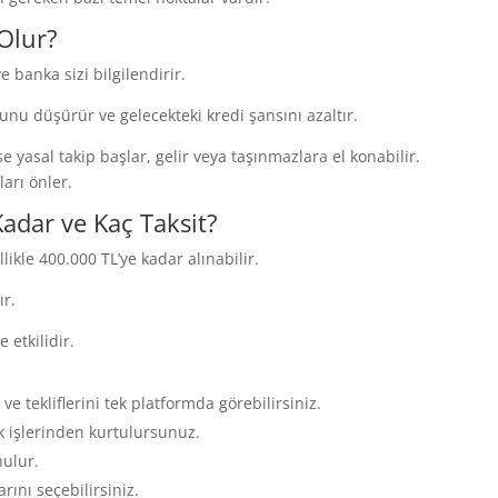
Olur?
 banka sizi bilgilendirir.
u düşürür ve gelecekteki kredi şansını azaltır.
yasal takip başlar, gelir veya taşınmazlara el konabilir.
arı önler.
adar ve Kaç Taksit?
ikle 400.000 TL’ye kadar alınabilir.
ır.
 etkilidir.
 ve tekliflerini tek platformda görebilirsiniz.
 işlerinden kurtulursunuz.
nulur.
ını seçebilirsiniz.