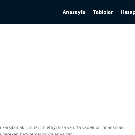
Anasayfa
Tablolar
Hesap
ını karşılamak için tercih ettiği kısa ve orta vadeli bir finansman
esi gereken bazı temel noktalar vardır.