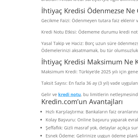
İhtiyaç Kredisi Ödenmezse Ne 
Gecikme Faizi: Ödenmeyen tutara faiz eklenir ve
Kredi Notu Etkisi: Ödememe durumu kredi notun
Yasal Takip ve Haciz: Borç uzun süre ödenmezse 
Ödemelerinizi aksatmamak, bu tür olumsuzlukl
İhtiyaç Kredisi Maksimum Ne K
Maksimum Kredi: Türkiye’de 2025 yılı için genell
Taksit Sayısı: En fazla 36 ay (3 yıl) vade uygulan
Gelir ve
kredi notu
, bu limitlerin netleşmesinde
Kredin.com’un Avantajları
Hızlı Karşılaştırma: Bankaların faiz oranlarını
Kolay Başvuru: Online başvuru yaparak evrak
Şeffaflık: Gizli masraf yok, detaylar açıkça su
Esnek Ödeme: Gelirinize uygun ödeme planlar