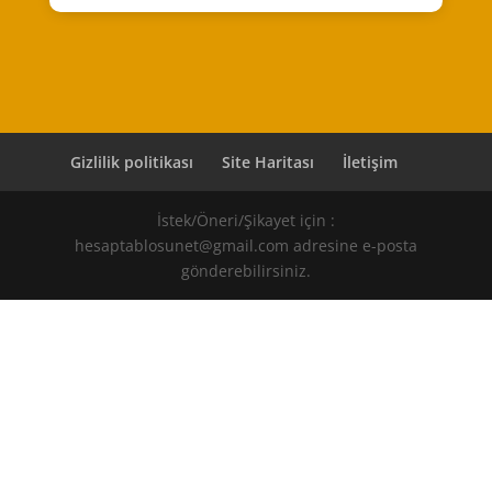
Gizlilik politikası
Site Haritası
İletişim
İstek/Öneri/Şikayet için :
hesaptablosunet@gmail.com adresine e-posta
gönderebilirsiniz.