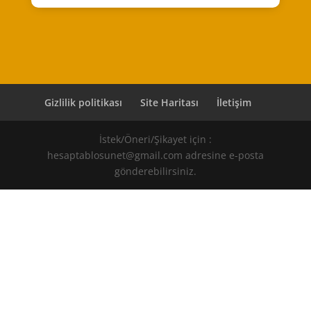
Gizlilik politikası
Site Haritası
İletişim
İstek/Öneri/Şikayet için :
hesaptablosunet@gmail.com adresine e-posta
gönderebilirsiniz.