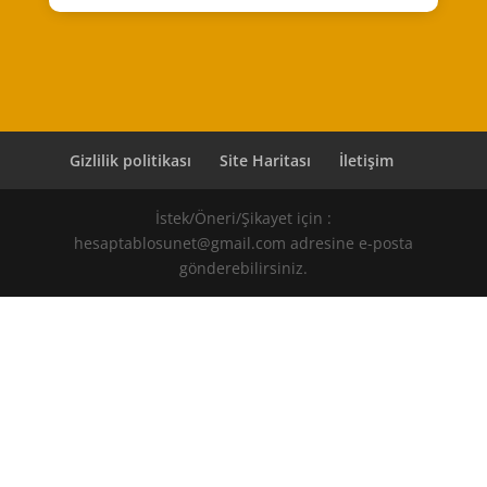
Gizlilik politikası
Site Haritası
İletişim
İstek/Öneri/Şikayet için :
hesaptablosunet@gmail.com adresine e-posta
gönderebilirsiniz.