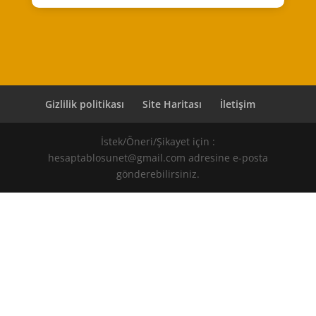
Gizlilik politikası
Site Haritası
İletişim
İstek/Öneri/Şikayet için :
hesaptablosunet@gmail.com adresine e-posta
gönderebilirsiniz.