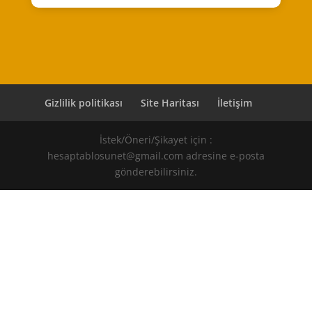
Gizlilik politikası
Site Haritası
İletişim
İstek/Öneri/Şikayet için :
hesaptablosunet@gmail.com adresine e-posta
gönderebilirsiniz.