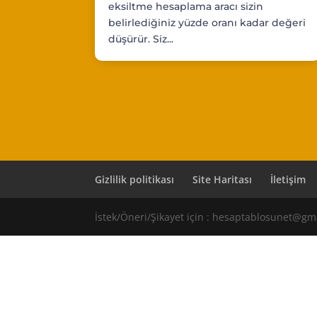
eksiltme hesaplama aracı sizin
belirlediğiniz yüzde oranı kadar değeri
düşürür. Siz...
Gizlilik politikası
Site Haritası
İletişim
İstek/Öneri/Şikayet için : hesaptablosunet@gm