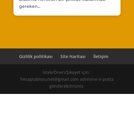
gereken...
Gizlilik politikası
Site Haritası
İletişim
İstek/Öneri/Şikayet için :
hesaptablosunet@gmail.com adresine e-posta
gönderebilirsiniz.