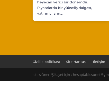
heyecan verici bir dönemdir.
Piyasalarda bir yükseliş dalgası,
yatırımcıların...
Gizlilik politikası
Site Haritası
İletişim
İstek/Öneri/Şikayet için : hesaptablosunet@gm