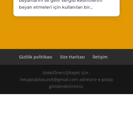
beyanlarını ve gelir vergisi kesintilerini
beyan etmeleri için kullanılan bir...
Gizlilik politikası
Site Haritası
İletişim
İstek/Öneri/Şikayet için :
hesaptablosunet@gmail.com adresine e-posta
gönderebilirsiniz.