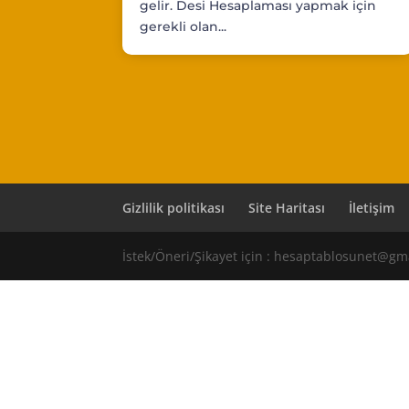
gelir. Desi Hesaplaması yapmak için
gerekli olan...
Gizlilik politikası
Site Haritası
İletişim
İstek/Öneri/Şikayet için : hesaptablosunet@gm